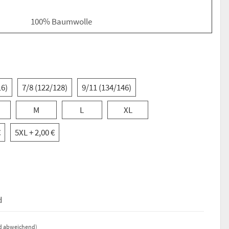
100% Baumwolle
16)
7/8 (122/128)
9/11 (134/146)
M
L
XL
€
5XL
+ 2,00 €
d
nd abweichend)