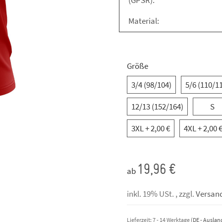
(GPSR):
Material:
Größe
3/4 (98/104)
5/6 (110/1
12/13 (152/164)
S
3XL
+ 2,00 €
4XL
+ 2,00 
19,96 €
ab
inkl. 19% USt. , zzgl.
Versan
Lieferzeit:
7 - 14 Werktage
(DE - Ausla