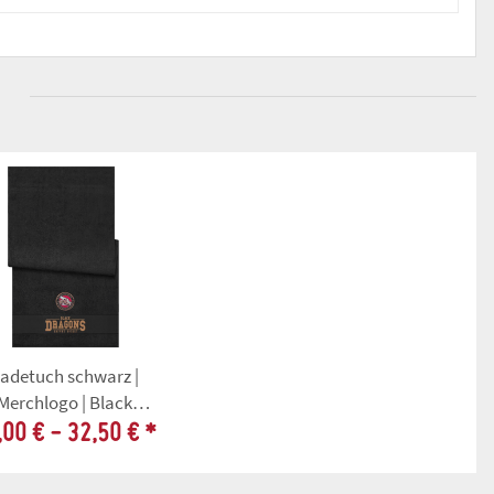
adetuch schwarz |
Merchlogo | Black
Dragons
,00 € -
32,50 €
*