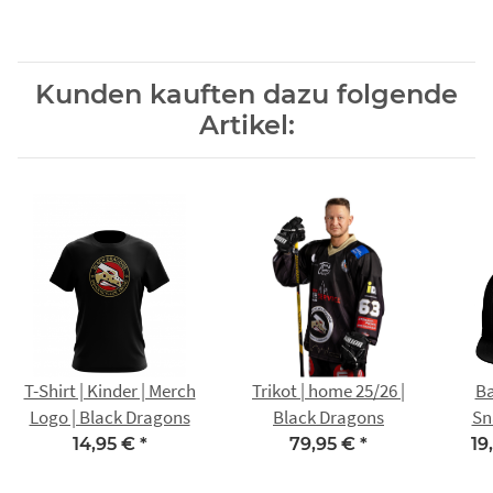
Kunden kauften dazu folgende
Artikel:
T-Shirt | Kinder | Merch
Trikot | home 25/26 |
Ba
Logo | Black Dragons
Black Dragons
Sn
Tec
14,95 €
*
79,95 €
*
19