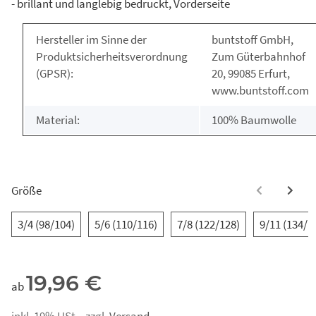
- brillant und langlebig bedruckt, Vorderseite
Hersteller im Sinne der
buntstoff GmbH,
Produktsicherheitsverordnung
Zum Güterbahnhof
(GPSR):
20, 99085 Erfurt,
www.buntstoff.com
Material:
100% Baumwolle
Größe
3/4 (98/104)
5/6 (110/116)
7/8 (122/128)
9/11 (134/1
19,96 €
ab
inkl. 19% USt. , zzgl.
Versand