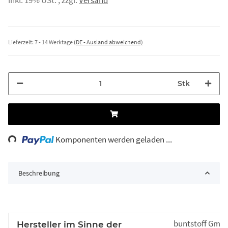
Lieferzeit:
7 - 14 Werktage
(DE - Ausland abweichend)
Stk
ing...
Komponenten werden geladen ...
Beschreibung
buntstoff Gmb
Hersteller im Sinne der