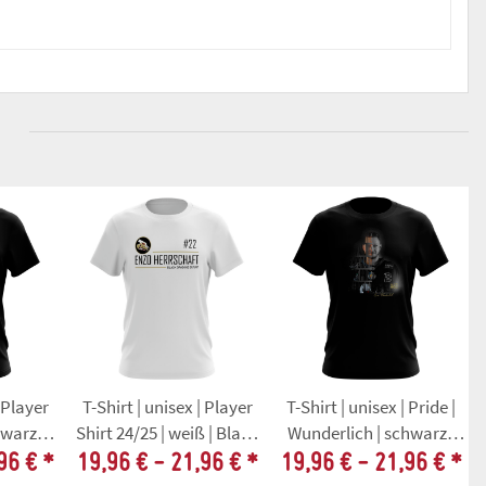
| Player
T-Shirt | unisex | Player
T-Shirt | unisex | Pride |
hwarz |
Shirt 24/25 | weiß | Black
Wunderlich | schwarz |
ons
Dragons
Black Dragons
96 €
*
19,96 € -
21,96 €
*
19,96 € -
21,96 €
*